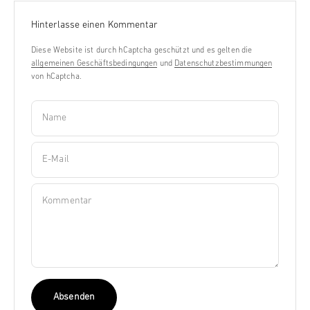
Hinterlasse einen Kommentar
Diese Website ist durch hCaptcha geschützt und es gelten die
allgemeinen Geschäftsbedingungen
und
Datenschutzbestimmungen
von hCaptcha.
Name
E-Mail
Kommentar
Absenden