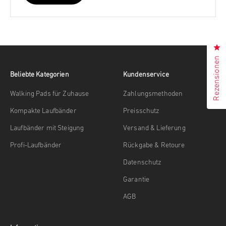
Kl
Rezensionen
Beliebte Kategorien
Kundenservice
Walking Pads für Zuhause
Zahlungsmethoden
Kompakte Laufbänder
Preisschutz
Laufbänder mit Steigung
Versand & Lieferung
Profi-Laufbänder
Rückgabe & Retoure
Datenschutz
Garantie
AGB