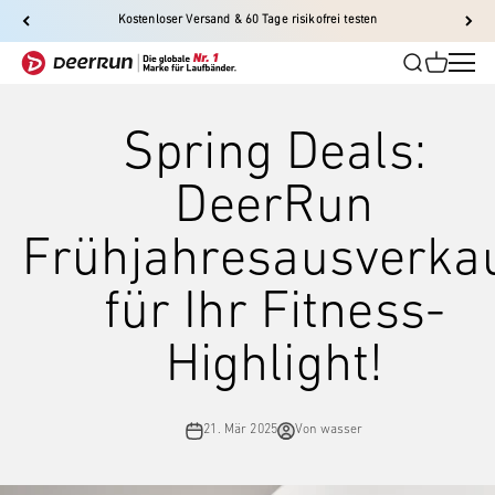
Zum Inhalt springen
Kostenloser Versand & 60 Tage risikofrei testen
DeerRun-EU
Suche
Warenkor
Men
DeerRun-EU
Spring Deals:
DeerRun
Frühjahresausverka
für Ihr Fitness-
Highlight!
21. Mär 2025
Von wasser