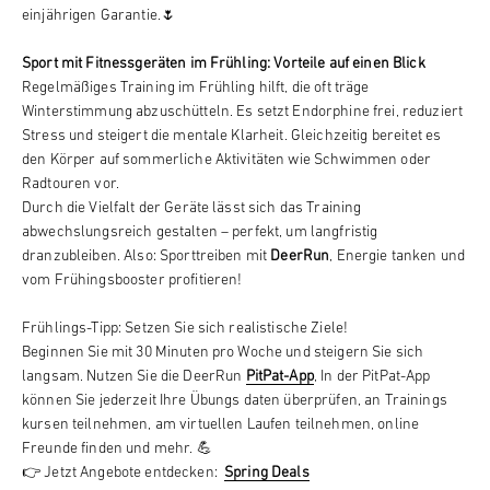
einjährigen Garantie.
🌷
Sport mit Fitnessgeräten im Frühling: Vorteile auf einen Blick
Regelmäßiges Training im Frühling hilft, die oft träge
Winterstimmung abzuschütteln. Es setzt Endorphine frei, reduziert
Stress und steigert die mentale Klarheit. Gleichzeitig bereitet es
den Körper auf sommerliche Aktivitäten wie Schwimmen oder
Radtouren vor.
Durch die Vielfalt der Geräte lässt sich das Training
abwechslungsreich gestalten – perfekt, um langfristig
dranzubleiben. Also: Sporttreiben mit
DeerRun
, Energie tanken und
vom Frühingsbooster profitieren!
Frühlings-Tipp: Setzen Sie sich realistische Ziele!
Beginnen Sie mit 30 Minuten pro Woche und steigern Sie sich
langsam. Nutzen Sie die
DeerRun
PitPat-App
,
In der PitPat-App
können Sie jederzeit Ihre Übungs daten überprüfen, an Trainings
kursen teilnehmen, am virtuellen Laufen teilnehmen, online
Freunde finden und mehr. 💪
👉
Jetzt Angebote entdecken
:
Spring Deals