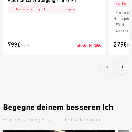
Automatischer Steigung - 18 km/h
Für Fortge
Für Intensivtraining
Premium Homegym
Performa
Heimgebr
Effizient
Angenehm
279€
799€
57
999€
SPAREN
200€
Zurück
Vor
Begegne deinem besseren Ich
Echte Erfahrungen von echten Nutzerinnen