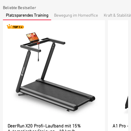
Beliebte Bestseller
Platzsparendes Training
Bewegung im Homeoffice
Kraft & Stabilitä
DeerRun X20 Profi-Laufband mit 15%
A1 Pro -