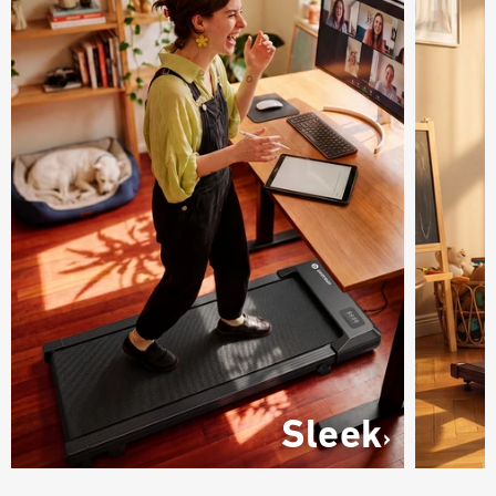
Sleek
›