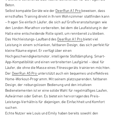
Beton.
Selbst kompakte Geräte wie der
DeerRun A1 Pro
beweisen, dass
ernsthaftes Training direkt in Ihrem Wohnzimmer stattfinden kann
– fragen Sie einfach Läufer, die sich auf Großveranstaltungen wie
den London-Marathon vorbereiten, bei dem die Laufleistung in der
Halle eine entscheidende Rolle spielt, um rennbereit zu bleiben.
Das Hochleistungs-Laufband des
DeerRun A1 Pro
bietet viel
Leistung in einem schlanken, faltbaren Design, das sich perfekt für
kleine Räume eignet. Er verfügt über einen
Hochgeschwindigkeitsmotor, intelligente Stoßdämpfung, Smart-
App-Kompatibilität und einen verbreiterten Laufgürtel – ideal für
Läufer, die ohne die Masse eines Fitnessgeräts trainieren möchten.
Der
DeerRun A5 Pro
unterstützt auch ein bequemes und effektives
Home-Workout-Programm. Mit seinem platzsparenden, faltbaren
Design, der reibungslosen Bedienung und den intuitiven
Bedienelementen ist er eine solide Wahl für regelmäßiges Laufen,
Aufwärmen oder Gehen. Es bietet ein hervorragendes Preis-
Leistungs-Verhältnis für diejenigen, die Einfachheit und Komfort
suchen.
Echte Nutzer wie Louis und Emily haben bereits sowohl den