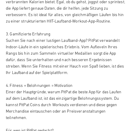
verbrannten Kalorien bietet. Egal, ob du gehst, joggst oder sprintest,
die App liefert genaue Daten, die dir helfen, jede Sitzung zu
verbessern. Es ist ideal für alles, von gleichmäßigen Läufen bis hin
zu einer strukturierten HIIT-Laufband-Workout-App-Routine.
3. Gamifizierte Erfahrung
Suchen Sie nach einer lustigen Laufband-App? PitPat verwandelt
Indoor-Läufe in ein spielerisches Erlebnis. Vom Aufleveln Ihres
Rangs bis hin zum Sammeln virtueller Medaillen sorgt die App
dafür, dass Sie unterhalten und nach besseren Ergebnissen
streben. Wenn Sie Fitness mit einer Hauch von Spaß lieben, ist dies
Ihr Laufband auf der Spielplattform.
4. Fitness + Belohnungen = Motivation
Einer der Hauptgründe, warum PitPat die beste App für das Laufen
auf dem Laufband ist, ist das einzigartige Belohnungssystem. Du
kannst PitPat Coins durch Workouts verdienen und diese gegen
Merchandise eintauschen oder an Preisveranstaltungen
teilnehmen.
Für wen ist PitPat gedacht?