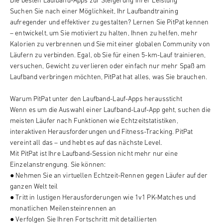
Die besten Laufband-Apps zur Steigerung Ihrer Leistung
Suchen Sie nach einer Möglichkeit, Ihr Laufbandtraining
aufregender und effektiver zu gestalten? Lernen Sie PitPat kennen
– entwickelt, um Sie motiviert zu halten, Ihnen zu helfen, mehr
Kalorien zu verbrennen und Sie mit einer globalen Community von
Läufern zu verbinden. Egal, ob Sie für einen 5-km-Lauf trainieren,
versuchen, Gewicht zu verlieren oder einfach nur mehr Spaß am
Laufband verbringen möchten, PitPat hat alles, was Sie brauchen.
Warum PitPat unter den Laufband-Lauf-Apps heraussticht
Wenn es um die Auswahl einer Laufband-Lauf-App geht, suchen die
meisten Läufer nach Funktionen wie Echtzeitstatistiken,
interaktiven Herausforderungen und Fitness-Tracking. PitPat
vereint all das – und hebt es auf das nächste Level.
Mit PitPat ist Ihre Laufband-Session nicht mehr nur eine
Einzelanstrengung. Sie können:
● Nehmen Sie an virtuellen Echtzeit-Rennen gegen Läufer auf der
ganzen Welt teil
● Tritt in lustigen Herausforderungen wie 1v1 PK-Matches und
monatlichen Meilensteinrennen an
● Verfolgen Sie Ihren Fortschritt mit detaillierten