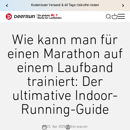
Zum Inhalt springen
Kostenloser Versand & 60 Tage risikofrei testen
DeerRun-EU
Suche
Warenkor
Men
DeerRun-EU
Wie kann man für
einen Marathon auf
einem Laufband
trainiert: Der
ultimative Indoor-
Running-Guide
23. Apr 2025
Von wasser